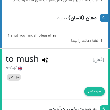
1. او با زحمت از بین صدای خش خش برگ‌های افتاده راه رفت.
4
دهان (انسان)
صورت
1.shut your mush please!
1. لطفا دهانت را ببند!
to mush
[فعل]
/mˈʌʃ/
فعل گذرا
صرف فعل
5
به صورت خمیر درآوردن