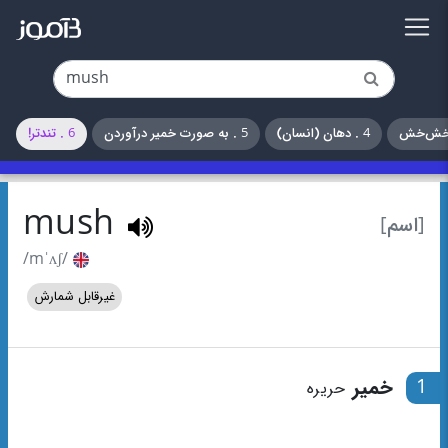
4 . دهان (انسان)
5 . به صورت خمیر درآوردن
6 . تندتر!
mush
[اسم]
/mˈʌʃ/
غیرقابل شمارش
1
خمیر
حریره