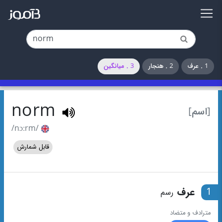
1 . عرف
2 . هنجار
3 . میانگین
norm
[اسم]
/nɔːrm/
قابل شمارش
1
عرف
رسم
مترادف و متضاد