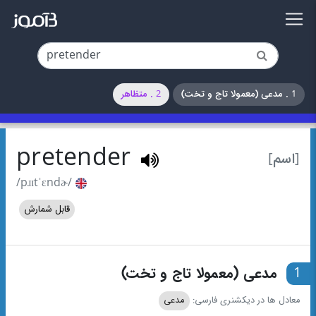
1 . مدعی (معمولا تاج و تخت)
2 . متظاهر
pretender
[اسم]
/pɹɪtˈɛndɚ/
قابل شمارش
1
مدعی (معمولا تاج و تخت)
معادل ها در دیکشنری فارسی:
مدعی