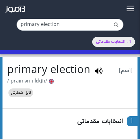
1 . انتخابات مقدماتی
primary election
[اسم]
/ˈpraɪməri ɪˈlɛkʃn/
قابل شمارش
1
انتخابات مقدماتی