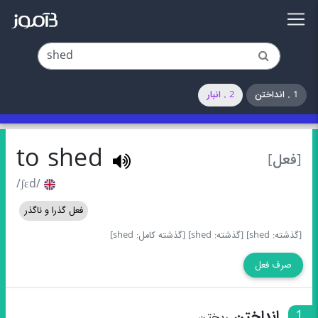
1 . انداختن
2 . انبار
to shed
[فعل]
/ʃɛd/
فعل گذرا و ناگذر
[گذشته: shed]
[گذشته: shed]
[گذشته کامل: shed]
صرف فعل
1
انداختن
ریختن