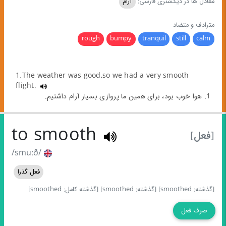
معادل ها در دیکشنری فارسی:
آرام
مترادف و متضاد
rough
bumpy
tranquil
still
calm
1.The weather was good,so we had a very smooth
flight.
1. هوا خوب بود، برای همین ما پروازی بسیار آرام داشتیم.
to smooth
[فعل]
/smuːð/
فعل گذرا
[گذشته: smoothed]
[گذشته: smoothed]
[گذشته کامل: smoothed]
صرف فعل