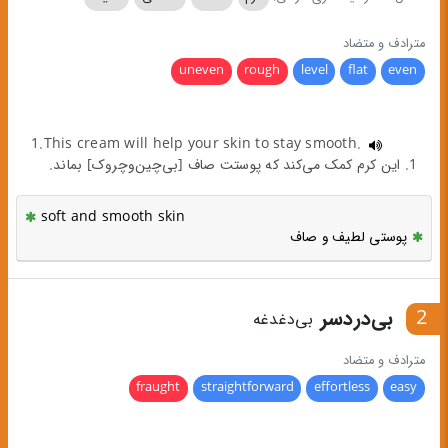
مترادف و متضاد
uneven
rough
level
flat
even
1.This cream will help your skin to stay smooth.
1. این کرم کمک می‌کند که پوستت صاف [بی‌چین‌وچروک] بماند.
soft and smooth skin
پوستی لطیف و صاف
2
بی‌دردسر
بی‌دغدغه
مترادف و متضاد
fraught
straightforward
effortless
easy