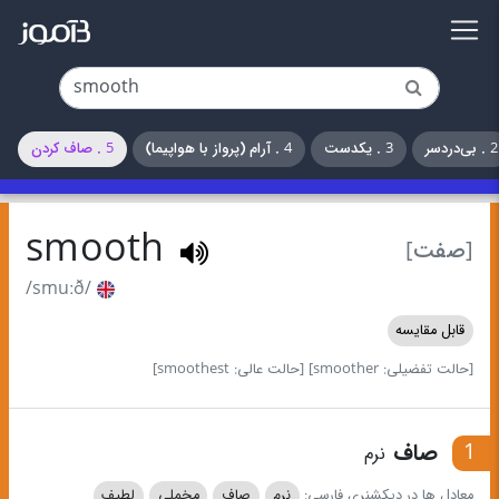
2 . بی‌دردسر
3 . یکدست
4 . آرام (پرواز با هواپیما)
5 . صاف کردن
smooth
[صفت]
/smuːð/
قابل مقایسه
[حالت تفضیلی: smoother]
[حالت عالی: smoothest]
1
صاف
نرم
معادل ها در دیکشنری فارسی:
نرم
صاف
مخملی
لطیف