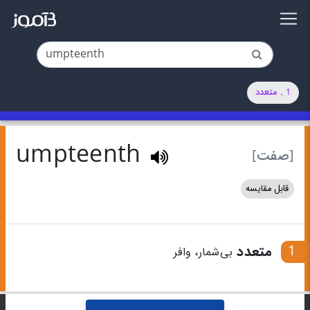
1 . متعدد
umpteenth
[صفت]
قابل مقایسه
1
متعدد
بی‌شمار، وافر