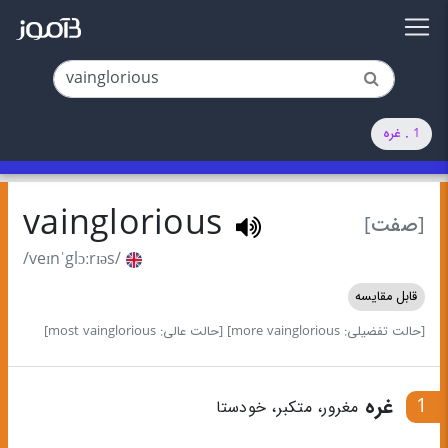
1 . غره
vainglorious
[صفت]
/veɪnˈglɔːrɪəs/
قابل مقایسه
[حالت تفضیلی: more vainglorious]
[حالت عالی: most vainglorious]
1
غره
مغرور، متکبر، خودستا