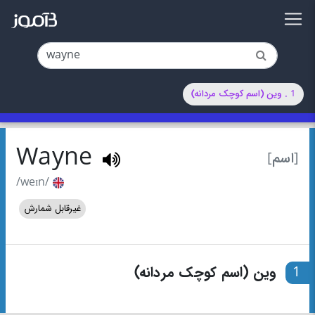
1 . وین (اسم کوچک مردانه)
Wayne
[اسم]
/weɪn/
غیرقابل شمارش
1
وین (اسم کوچک مردانه)