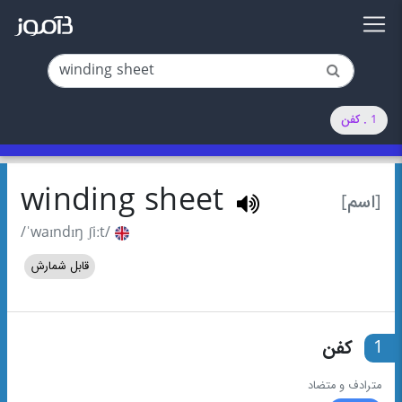
1 . کفن
winding sheet
[اسم]
/ˈwaɪndɪŋ ʃiːt/
قابل شمارش
1
کفن
مترادف و متضاد