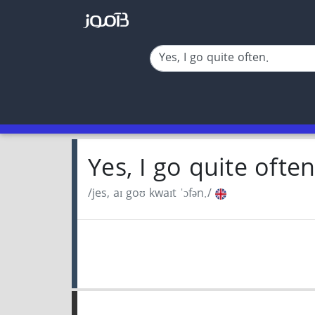
Yes, I go quite ofte
/jes, aɪ goʊ kwaɪt ˈɔfən./