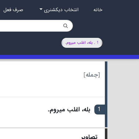
خانه
انتخاب دیکشنری
صرف فعل
1 . بله، اغلب میروم.
[جمله]
1
بله، اغلب میروم.
تصاویر