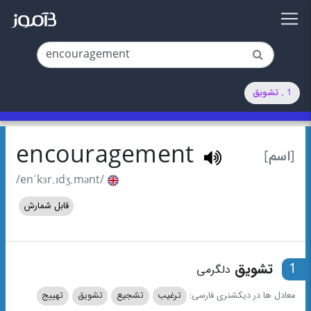
1 . تشویق
encouragement
[اسم]
/enˈkɜr.ɪdʒ.mənt/
قابل شمارش
1
تشویق
دلگرمی
معادل ها در دیکشنری فارسی:
ترغیب
تشجیع
تشویق
تهییج