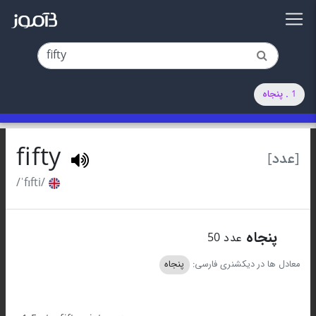
1 . پنجاه
fifty
[عدد]
/ˈfɪfti/
1
پنجاه
عدد 50
معادل ها در دیکشنری فارسی:
پنجاه