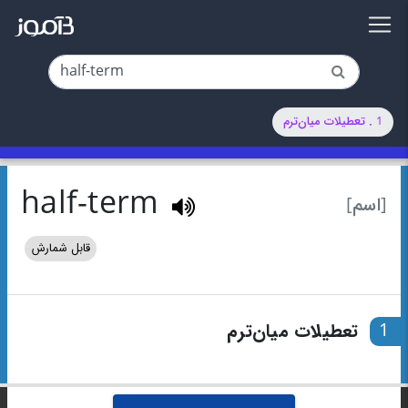
1 . تعطیلات میان‌ترم
half-term
[اسم]
قابل شمارش
1
تعطیلات میان‌ترم