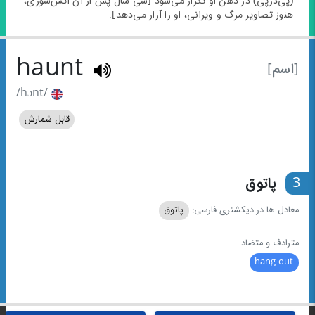
(پی‌درپی) در ذهن او تکرار می‌شود [سی سال پس از آن آتش‌سوزی،
هنوز تصاویر مرگ و ویرانی، او را آزار می‌دهد].
haunt
[اسم]
/hɔnt/
قابل شمارش
3
پاتوق
معادل ها در دیکشنری فارسی:
پاتوق
مترادف و متضاد
hang-out