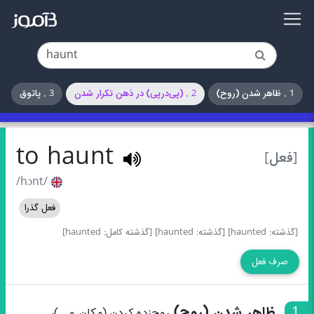
1 . ظاهر شدن (روح)
2 . (پی‌درپی) در ذهن تکرار شدن
3 . پاتوق
to haunt
[فعل]
/hɔnt/
فعل گذرا
[گذشته: haunted]
[گذشته: haunted]
[گذشته کامل: haunted]
صرف فعل
1
ظاهر شدن (روح)
روح‌زده کردن (مکان و...)،