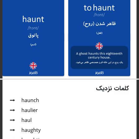
کلمات نزدیک
haunch
haulier
haul
haughty