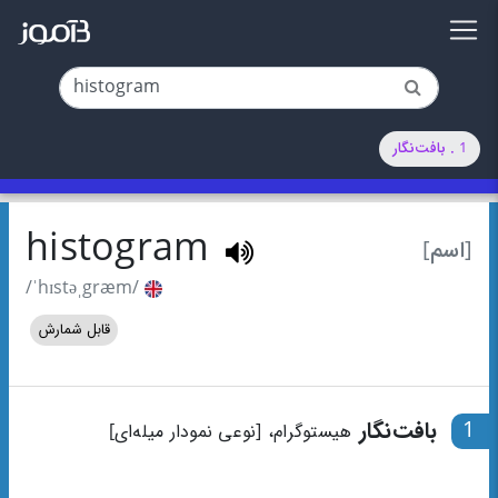
1 . بافت‌نگار
histogram
[اسم]
/ˈhɪstəˌgræm/
قابل شمارش
1
بافت‌نگار
هیستوگرام، [نوعی نمودار میله‌ای]