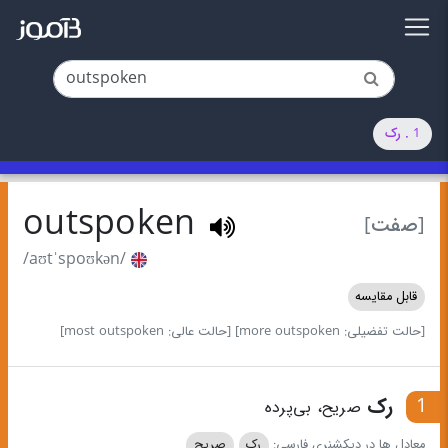
1 . رک
outspoken
[صفت]
/aʊtˈspoʊkən/
قابل مقایسه
[حالت تفضیلی: more outspoken]
[حالت عالی: most outspoken]
1
رک
صریح، بی‌پرده
معادل ها در دیکشنری فارسی:
رک
صریح