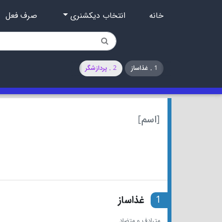
خانه
انتخاب دیکشنری
صرف فعل
1 . غذاساز
2 . پردازشگر
[اسم]
1
غذاساز
مترادف و متضاد