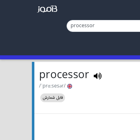
processor
/ˈprɑːsesər/
قابل شمارش