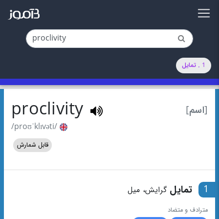
1 . تمایل
proclivity
[اسم]
/proʊˈklɪvəti/
قابل شمارش
1
تمایل
گرایش، میل
مترادف و متضاد