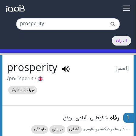
1 . رفاه
prosperity
[اسم]
/prɑːˈsperəti/
غیرقابل شمارش
1
رفاه
شکوفایی، آبادی، رونق
معادل ها در دیکشنری فارسی:
آبادانی
بهروزی
دارندگی