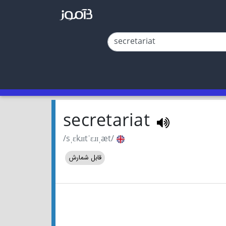
secretariat
/sˌɛkɹɪtˈɛɹɪˌæt/
قابل شمارش