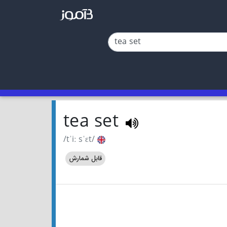
tea set
/tˈiː sˈɛt/
قابل شمارش