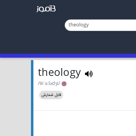
theology
/θiˈɑːlədʒi/
قابل شمارش