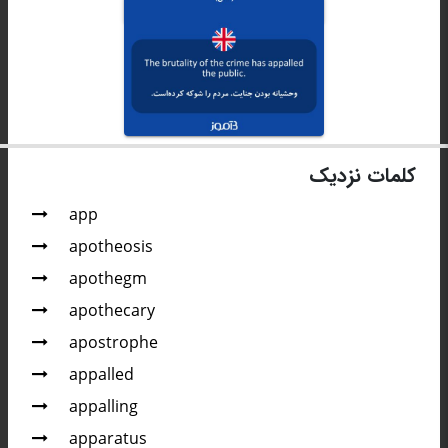
کلمات نزدیک
app
apotheosis
apothegm
apothecary
apostrophe
appalled
appalling
apparatus