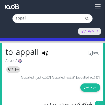
1 . شوکه کردن
to appall
[فعل]
/əˈpɔːl/
فعل گذرا
[گذشته: appalled]
[گذشته: appalled]
[گذشته کامل: appalled]
صرف فعل
1
شوکه کردن
وحشت‌زده کردن