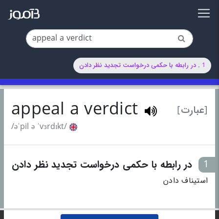
1 . در رابطه با حکمی درخواست تجدید نظر دادن
appeal a verdict
[عبارت]
/əˈpil ə ˈvɜrdɪkt/
1
در رابطه با حکمی درخواست تجدید نظر دادن
استیناف دادن