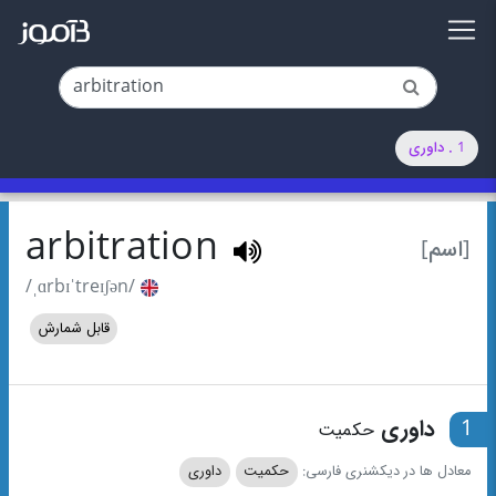
1 . داوری
arbitration
[اسم]
/ˌɑrbɪˈtreɪʃən/
قابل شمارش
1
داوری
حکمیت
معادل ها در دیکشنری فارسی:
حکمیت
داوری