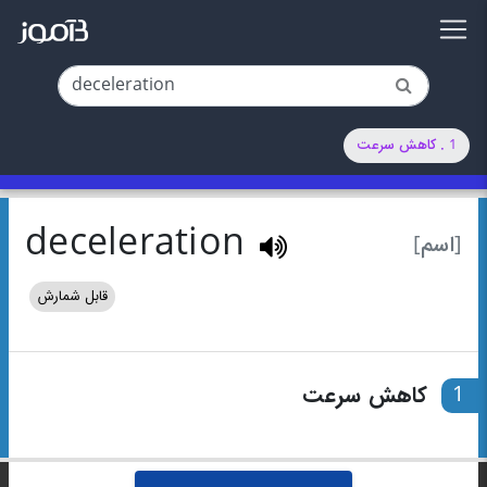
1 . کاهش سرعت
deceleration
[اسم]
قابل شمارش
1
کاهش سرعت