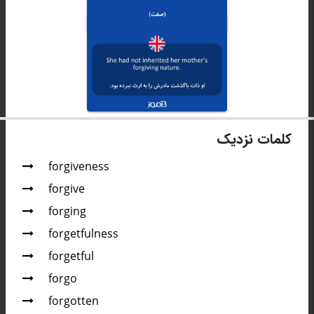
کلمات نزدیک
forgiveness
forgive
forging
forgetfulness
forgetful
forgo
forgotten