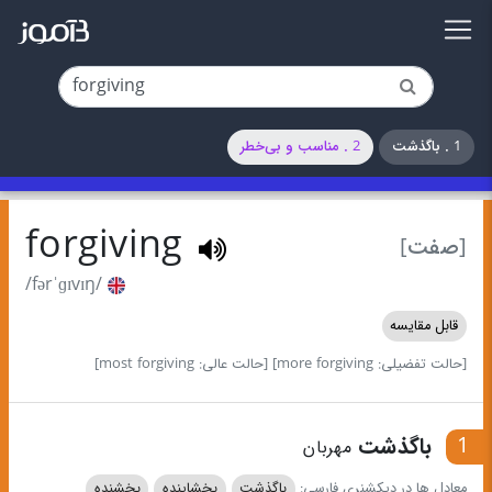
1 . باگذشت
2 . مناسب و بی‌خطر
forgiving
[صفت]
/fərˈɡɪvɪŋ/
قابل مقایسه
[حالت تفضیلی: more forgiving]
[حالت عالی: most forgiving]
1
باگذشت
مهربان
معادل ها در دیکشنری فارسی:
باگذشت
بخشاینده
بخشنده