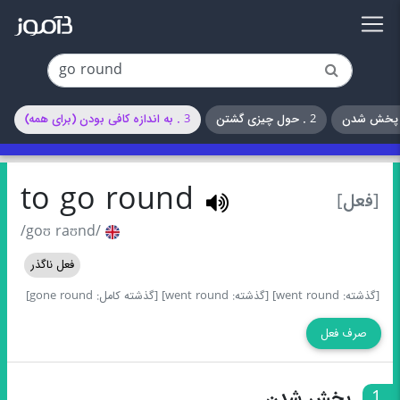
2 . حول چیزی گشتن
3 . به اندازه کافی بودن (برای همه)
to go round
[فعل]
/goʊ raʊnd/
فعل ناگذر
[گذشته: went round]
[گذشته: went round]
[گذشته کامل: gone round]
صرف فعل
1
پخش شدن