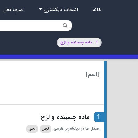
خانه
انتخاب دیکشنری
صرف فعل
1 . ماده چسبنده و لزج
[اسم]
1
ماده چسبنده و لزج
معادل ها در دیکشنری فارسی:
لجن
لجن