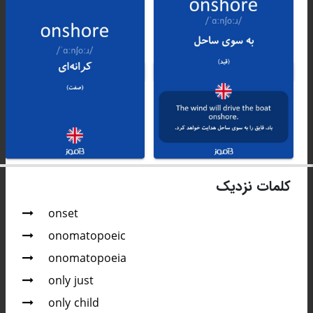
کلمات نزدیک
onset
onomatopoeic
onomatopoeia
only just
only child