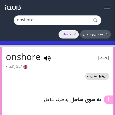
1 . به سوی ساحل
2 . کرانه‌ای
onshore
[قید]
/ˈɑːnʃoːɹ/
غیرقابل مقایسه
1
به سوی ساحل
به طرف ساحل