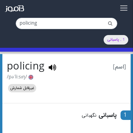
1 . پاسبانی
policing
[اسم]
/pəˈliːsɪŋ/
غیرقابل شمارش
1
پاسبانی
نگهبانی