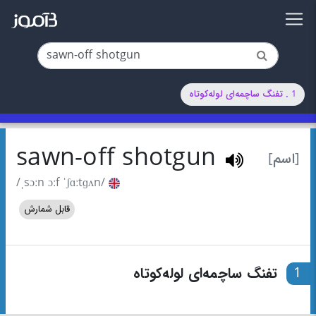
1 . تفنگ ساچمه‌ای لوله‌کوتاه
sawn-off shotgun
[اسم]
/ˌsɔːn ɔːf ˈʃɑːtɡʌn/
قابل شمارش
1
تفنگ ساچمه‌ای لوله‌کوتاه