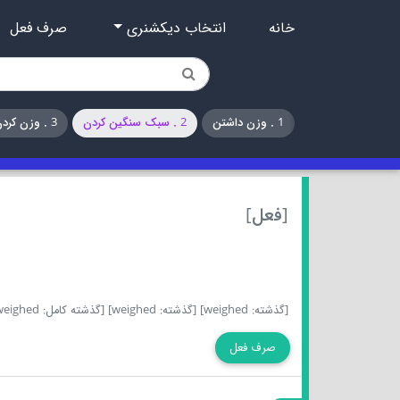
خانه
انتخاب دیکشنری
صرف فعل
1 . وزن داشتن
2 . سبک سنگین کردن
3 . وزن کردن
[فعل]
[گذشته: weighed]
[گذشته: weighed]
[گذشته کامل: weighed]
صرف فعل