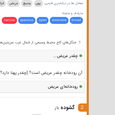
معادل ها در دیکشنری فارسی:
پهن
وسیع
عریض
فرا
مترادف و متضاد
narrow
spacious
open
extensive
broad
1. جنگل‌های کاج محیط وسیعی از شمال غرب سرزمین‌های کرانه اقیانوس آرام را در بر گرفته‌است.
چقدر عریض...
آن رودخانه چقدر عریض است؟ [چقدر پهنا دارد؟]
رودخانه‌ای عریض
2
گشوده
باز