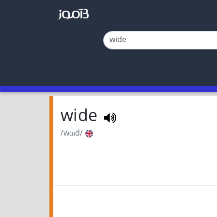
wide
/wɑɪd/