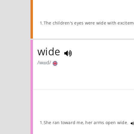
1.The children's eyes were wide with excite
wide
/wɑɪd/
1.She ran toward me, her arms open wide.