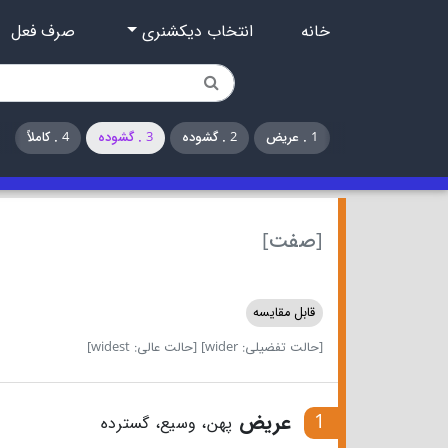
خانه
انتخاب دیکشنری
صرف فعل
1 . عریض
2 . گشوده
3 . گشوده
4 . کاملاً
[صفت]
قابل مقایسه
[حالت تفضیلی: wider]
[حالت عالی: widest]
1
عریض
پهن، وسیع، گسترده