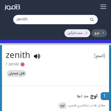
1 . اوج
2 . سمت‌الرأس
zenith
[اسم]
/ˈzenɪθ/
قابل شمارش
1
اوج
حد اعلا
معادل ها در دیکشنری فارسی:
اوج