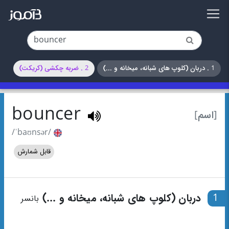
1 . دربان (کلوپ های شبانه، میخانه و ...)
2 . ضربه چکشی (کریکت)
bouncer
[اسم]
/ˈbaʊnsər/
قابل شمارش
1
دربان (کلوپ های شبانه، میخانه و ...)
بانسر