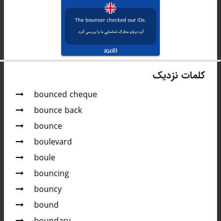
کلمات نزدیک
bounced cheque
bounce back
bounce
boulevard
boule
bouncing
bouncy
bound