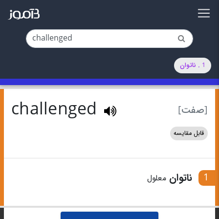
1 . ناتوان
challenged
[صفت]
قابل مقایسه
1
ناتوان
معلول