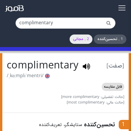
1 . تحسین‌کننده
2 . مجانی
complimentary
[صفت]
/ˌkɑːmplɪˈmentri/
قابل مقایسه
[حالت تفضیلی: more complimentary]
[حالت عالی: most complimentary]
1
تحسین‌کننده
ستایشگر، تعریف‌کننده