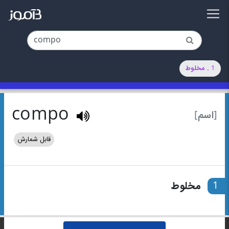
1 . مخلوط
compo
[اسم]
قابل شمارش
1
مخلوط