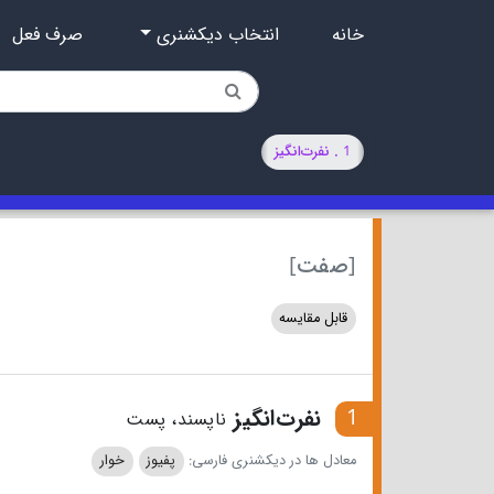
خانه
انتخاب دیکشنری
صرف فعل
1 . نفرت‌انگیز
[صفت]
قابل مقایسه
1
نفرت‌انگیز
ناپسند، پست
معادل ها در دیکشنری فارسی:
پفیوز
خوار