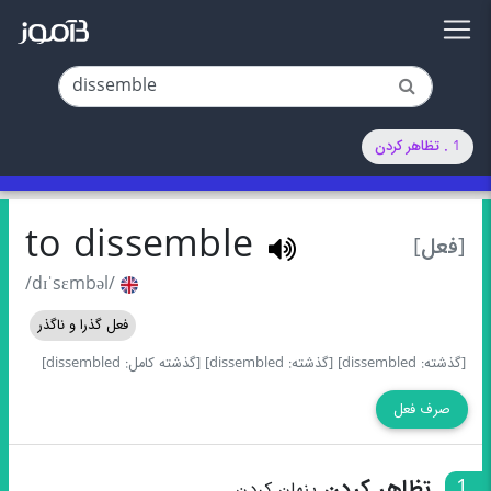
1 . تظاهر کردن
to dissemble
[فعل]
/dɪˈsɛmbəl/
فعل گذرا و ناگذر
[گذشته: dissembled]
[گذشته: dissembled]
[گذشته کامل: dissembled]
صرف فعل
1
تظاهر کردن
پنهان کردن