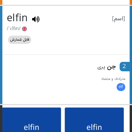
elfin
[اسم]
/ˈɛlfɪn/
قابل شمارش
2
جن
پری
مترادف و متضاد
elf