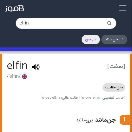
1 . جن‌مانند
2 . جن
elfin
[صفت]
/ˈɛlfɪn/
قابل مقایسه
[حالت تفضیلی: more elfin]
[حالت عالی: most elfin]
1
جن‌مانند
پری‌مانند