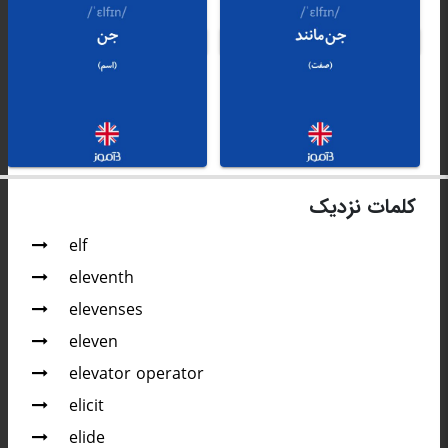
کلمات نزدیک
elf
eleventh
elevenses
eleven
elevator operator
elicit
elide