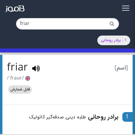
1 . برادر روحانی
friar
[اسم]
/ˈfraɪər/
قابل شمارش
1
برادر روحانی
طلبه دینی صدقه‌گیر کاتولیک