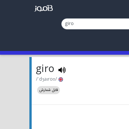
giro
/ˈdʒaɪroʊ/
قابل شمارش