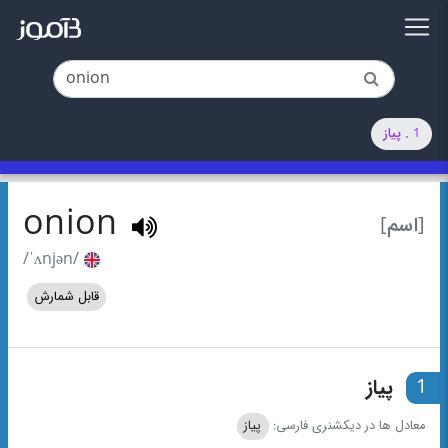
1 . پیاز
onion
[اسم]
/ˈʌnjən/
قابل شمارش
1
پیاز
معادل ها در دیکشنری فارسی:
پیاز