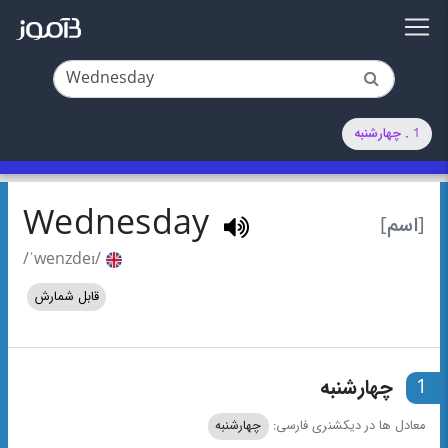
1 . چهارشنبه
Wednesday
[اسم]
/ˈwenzdeɪ/
قابل شمارش
1
چهارشنبه
معادل ها در دیکشنری فارسی:
چهارشنبه