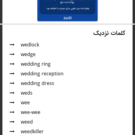
کلمات نزدیک
wedlock
wedge
wedding ring
wedding reception
wedding dress
weds
wee
wee-wee
weed
weedkiller