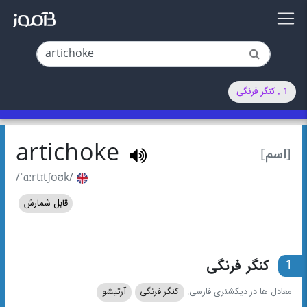
1 . کنگر فرنگی
artichoke
[اسم]
/ˈɑːrtɪtʃoʊk/
قابل شمارش
1
کنگر فرنگی
معادل ها در دیکشنری فارسی:
کنگر فرنگی
آرتیشو