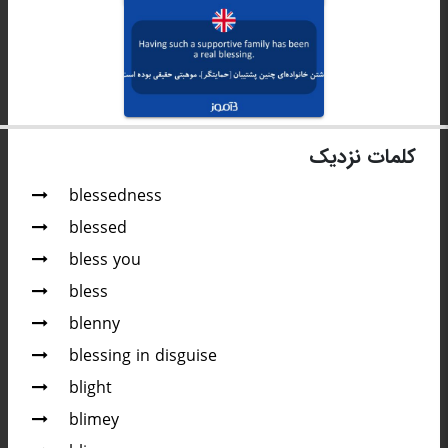
کلمات نزدیک
blessedness
blessed
bless you
bless
blenny
blessing in disguise
blight
blimey