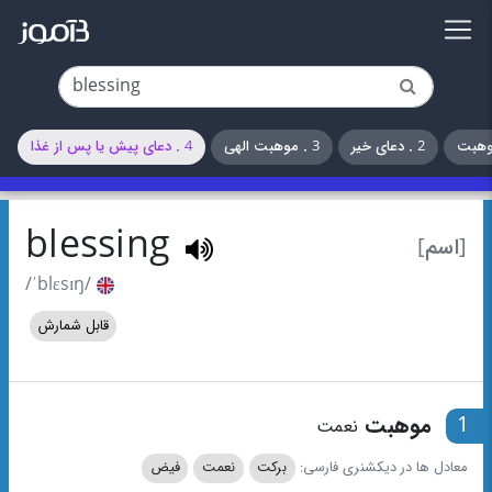
2 . دعای خیر
3 . موهبت الهی
4 . دعای پیش یا پس از غذا
blessing
[اسم]
/ˈblɛsɪŋ/
قابل شمارش
1
موهبت
نعمت
معادل ها در دیکشنری فارسی:
برکت
نعمت
فیض