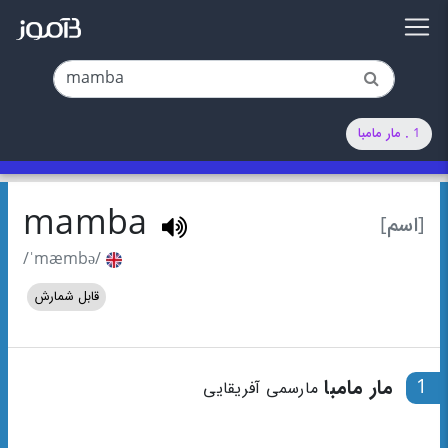
1 . مار مامبا
mamba
[اسم]
/ˈmæmbə/
قابل شمارش
1
مار مامبا
مارسمی آفریقایی